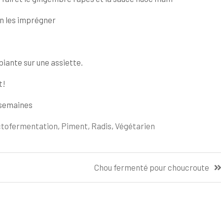
en les imprégner
ante sur une assiette.
t!
 semaines
tofermentation
,
Piment
,
Radis
,
Végétarien
Chou fermenté pour choucroute