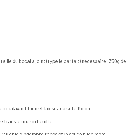
lle du bocal à joint (type le parfait) nécessaire: 350g de
en malaxant bien et laissez de côté 15min
l se transforme en bouillie
, l’ail et le gingembre rapés et la sauce nuoc mam