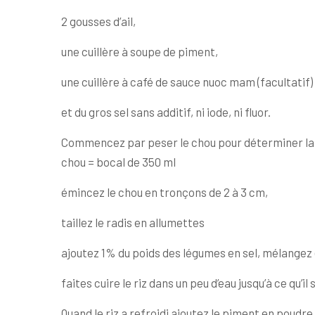
2 gousses d’ail,
une cuillère à soupe de piment,
une cuillère à café de sauce nuoc mam (facultatif)
et du gros sel sans additif, ni iode, ni fluor.
Commencez par peser le chou pour déterminer la tai
chou = bocal de 350 ml
émincez le chou en tronçons de 2 à 3 cm,
taillez le radis en allumettes
ajoutez 1% du poids des légumes en sel, mélangez 
faites cuire le riz dans un peu d’eau jusqu’à ce qu’i
Quand le riz a refroidi ajoutez le piment en poudre