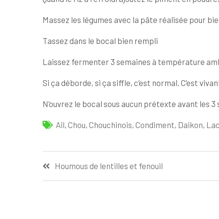
Massez les légumes avec la pâte réalisée pour bi
Tassez dans le bocal bien rempli
Laissez fermenter 3 semaines à température ambi
Si ça déborde, si ça siffle, c’est normal. C’est vivan
N’ouvrez le bocal sous aucun prétexte avant les 3
Ail
,
Chou
,
Chouchinois
,
Condiment
,
Daikon
,
Lac
Navigation
Houmous de lentilles et fenouil
de
l’article