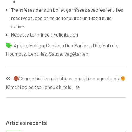
Transférez dans un bol et garnissez avec les lentilles
réservées, des brins de fenouil et un filet d’huile
d’olive.
Recette terminée ! Félicitation
Apéro
,
Beluga
,
Contenu Des Paniers
,
Dip
,
Entrée
,
Houmous
,
Lentilles
,
Sauce
,
Végétarien
Navigation
Courge butternut rôtie au miel, fromage et noix
de
Kimchi de pe tsai (chou chinois)
l’article
Articles récents