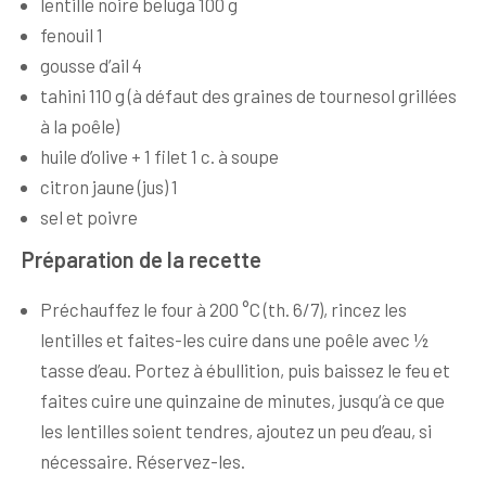
lentille noire beluga 100 g
fenouil 1
gousse d’ail 4
tahini 110 g (à défaut des graines de tournesol grillées
à la poêle)
huile d’olive + 1 filet 1 c. à soupe
citron jaune (jus) 1
sel et poivre
Préparation de la recette
Préchauffez le four à 200 °C (th. 6/7), rincez les
lentilles et faites-les cuire dans une poêle avec ½
tasse d’eau. Portez à ébullition, puis baissez le feu et
faites cuire une quinzaine de minutes, jusqu’à ce que
les lentilles soient tendres, ajoutez un peu d’eau, si
nécessaire. Réservez-les.