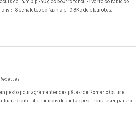
 oeufs de l’a.m.a.p -40 g de beurre fondu -1 verre de table de
gnons : -8 échalotes de l’a.m.a.p -0.8Kg de pleurotes…
Recettes
i en pesto pour agrémenter des pâtes (de Romaric) ou une
r Ingrédients:30g Pignons de pin (on peut remplacer par des