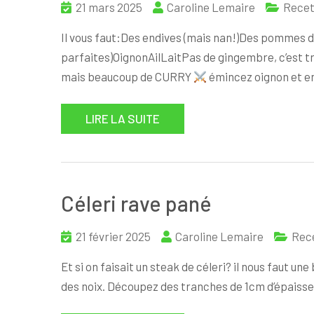
21 mars 2025
Caroline Lemaire
Recet
Il vous faut:Des endives (mais nan!)Des pommes de
parfaites)OignonAilLaitPas de gingembre, c’est trè
mais beaucoup de CURRY
émincez oignon et e
LIRE LA SUITE
Céleri rave pané
21 février 2025
Caroline Lemaire
Rec
Et si on faisait un steak de céleri? il nous faut un
des noix. Découpez des tranches de 1cm d’épaisseur