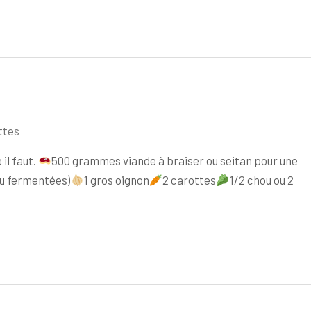
ttes
il faut.
500 grammes viande à braiser ou seitan pour une
u fermentées)
1 gros oignon
2 carottes
1/2 chou ou 2