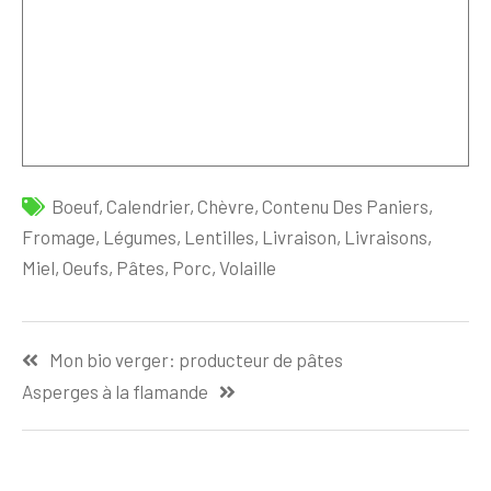
Boeuf
,
Calendrier
,
Chèvre
,
Contenu Des Paniers
,
Fromage
,
Légumes
,
Lentilles
,
Livraison
,
Livraisons
,
Miel
,
Oeufs
,
Pâtes
,
Porc
,
Volaille
Navigation
Mon bio verger: producteur de pâtes
de
Asperges à la flamande
l’article