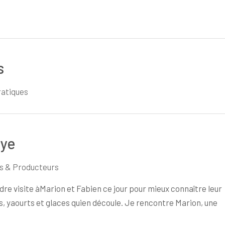
s
ratiques
oye
s & Producteurs
ndre visite àMarion et Fabien ce jour pour mieux connaître leur
, yaourts et glaces quien découle. Je rencontre Marion, une