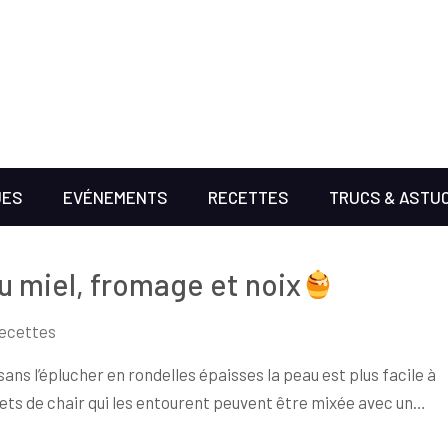
UES
EVÉNEMENTS
RECETTES
TRUCS & ASTU
u miel, fromage et noix
ecettes
ans l’éplucher en rondelles épaisses la peau est plus facile à
filets de chair qui les entourent peuvent être mixée avec un…