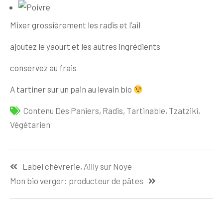
Mixer grossièrement les radis et l’ail
ajoutez le yaourt et les autres ingrédients
conservez au frais
A tartiner sur un pain au levain bio
Contenu Des Paniers
,
Radis
,
Tartinable
,
Tzatziki
,
Végétarien
Navigation
Label chèvrerie, Ailly sur Noye
de
Mon bio verger: producteur de pâtes
l’article