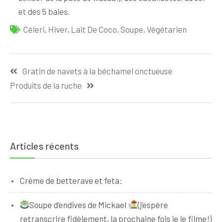
et des 5 baies.
Céleri
,
Hiver
,
Lait De Coco
,
Soupe
,
Végétarien
Navigation
Gratin de navets à la béchamel onctueuse
de
Produits de la ruche
l’article
Articles récents
Crème de betterave et feta:
Soupe d’endives de Mickael
(j’espère
retranscrire fidèlement, la prochaine fois je le filme!)