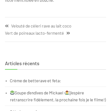
note mentholée en bouche.
Navigation
Velouté de céleri rave au lait coco
de
Vert de poireaux lacto-fermenté
l’article
Articles récents
Crème de betterave et feta:
Soupe d’endives de Mickael
(j’espère
retranscrire fidèlement, la prochaine fois je le filme!)