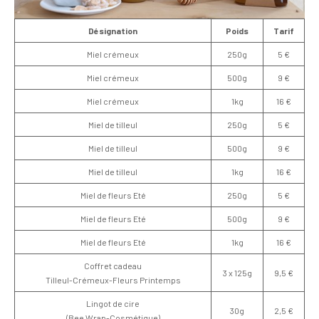
Désignation
Poids
Tarif
Miel crémeux
250g
5 €
Miel crémeux
500g
9 €
Miel crémeux
1kg
16 €
Miel de tilleul
250g
5 €
Miel de tilleul
500g
9 €
Miel de tilleul
1kg
16 €
Miel de fleurs Eté
250g
5 €
Miel de fleurs Eté
500g
9 €
Miel de fleurs Eté
1kg
16 €
Coffret cadeau
3 x 125g
9,5 €
Tilleul-Crémeux-Fleurs Printemps
Lingot de cire
30g
2,5 €
(Bee Wrap-Cosmétique)