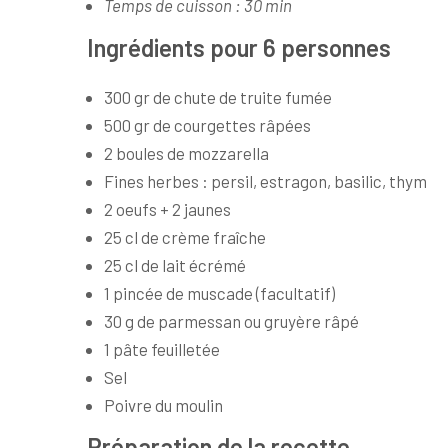
Temps de cuisson : 30 min
Ingrédients pour 6 personnes
300 gr de chute de truite fumée
500 gr de courgettes râpées
2 boules de mozzarella
Fines herbes : persil, estragon, basilic, thym
2 oeufs + 2 jaunes
25 cl de crème fraîche
25 cl de lait écrémé
1 pincée de muscade (facultatif)
30 g de parmessan ou gruyère râpé
1 pâte feuilletée
Sel
Poivre du moulin
Préparation de la recette