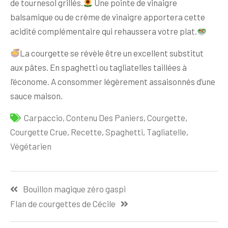
de tournesol grillés.
Une pointe de vinaigre
balsamique ou de crème de vinaigre apportera cette
acidité complémentaire qui rehaussera votre plat.
La courgette se révèle être un excellent substitut
aux pâtes. En spaghetti ou tagliatelles taillées à
l’économe. A consommer légèrement assaisonnés d’une
sauce maison.
Carpaccio
,
Contenu Des Paniers
,
Courgette
,
Courgette Crue
,
Recette
,
Spaghetti
,
Tagliatelle
,
Végétarien
Navigation
Bouillon magique zéro gaspi
de
Flan de courgettes de Cécile
l’article