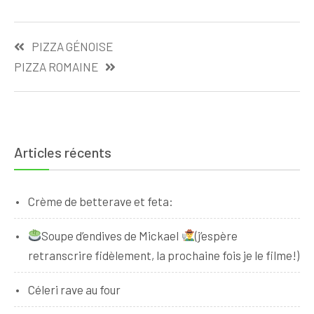
Navigation
PIZZA GÉNOISE
de
PIZZA ROMAINE
l’article
Articles récents
Crème de betterave et feta:
Soupe d’endives de Mickael
(j’espère
retranscrire fidèlement, la prochaine fois je le filme!)
Céleri rave au four