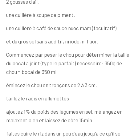
2 gousses d’ail,
une cuillère à soupe de piment,
une cuillère à café de sauce nuoc mam (facultatif)
et du gros sel sans additif, ni iode, ni fluor.
Commencez par peser le chou pour déterminer la taille
du bocal à joint (type le parfait) nécessaire: 350g de
chou = bocal de 350 ml
émincez le chou en tronçons de 2 à 3 cm,
taillez le radis en allumettes
ajoutez 1% du poids des légumes en sel, mélangez en
malaxant bien et laissez de côté 15min
faites cuire le riz dans un peu d’eau jusqu’à ce qu’il se