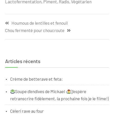
Lactofermentation
,
Piment
,
Radis
,
Végétarien
Navigation
Houmous de lentilles et fenouil
de
Chou fermenté pour choucroute
l’article
Articles récents
Crème de betterave et feta:
Soupe d’endives de Mickael
(j’espère
retranscrire fidèlement, la prochaine fois je le filme!)
Céleri rave au four