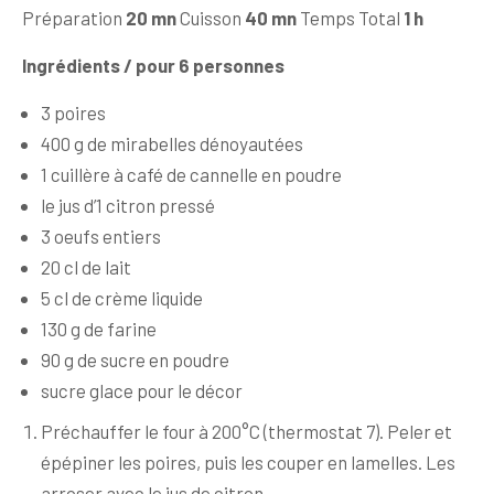
Préparation
20 mn
Cuisson
40 mn
Temps Total
1 h
Ingrédients
/ pour 6 personnes
3 poires
400 g de mirabelles dénoyautées
1 cuillère à café de cannelle en poudre
le jus d’1 citron pressé
3 oeufs entiers
20 cl de lait
5 cl de crème liquide
130 g de farine
90 g de sucre en poudre
sucre glace pour le décor
Préchauffer le four à 200°C (thermostat 7). Peler et
épépiner les poires, puis les couper en lamelles. Les
arroser avec le jus de citron.