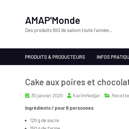
AMAP'Monde
Des produits BIO de saison toute l'année…
PRODUITS & PRODUCTEURS
INFOS PRATIQ
Cake aux poires et chocola
30 janvier 2020
KarimNedjar
Recett
Ingrédients
/ pour 6 personnes
120 g de sucre
150 g de farine