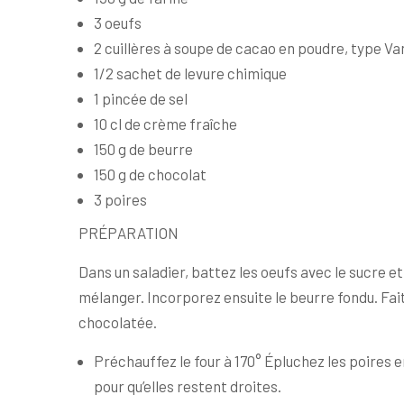
3 oeufs
2 cuillères à soupe de cacao en poudre, type V
1/2 sachet de levure chimique
1 pincée de sel
10 cl de crème fraîche
150 g de beurre
150 g de chocolat
3 poires
PRÉPARATION
Dans un saladier, battez les oeufs avec le sucre et 
mélanger. Incorporez ensuite le beurre fondu. Fait
chocolatée.
Préchauffez le four à 170° Épluchez les poires 
pour qu’elles restent droites.