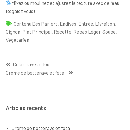
Mixez ou moulinez et ajustez la texture avec de l’eau.
Régalez vous!
Contenu Des Paniers
,
Endives
,
Entrée
,
Livraison
,
Oignon
,
Plat Principal
,
Recette
,
Repas Léger
,
Soupe
,
Végétarien
Navigation
Céleri rave au four
de
Crème de betterave et feta:
l’article
Articles récents
Crème de betterave et feta: