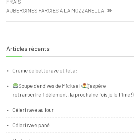
de
FRAIS
l’article
AUBERGINES FARCIES À LA MOZZARELLA
Articles récents
Crème de betterave et feta:
Soupe d’endives de Mickael
(j’espère
retranscrire fidèlement, la prochaine fois je le filme!)
Céleri rave au four
Céleri rave pané