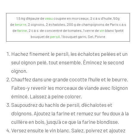
1.5 kg d’épaule de
veau
coupée en morceaux, 2 c à s d’huile, 50g
de
beurre
, 2 oignons, 2 échalotes, 200 g de champignons de Paris c à s
de
farine
, 2 c à s de concentré de tomates, 1 verre de
vin
blanc 1petit
bouquet de
persil
, 1 bouquet garni, Sel, Poivre
Hachez finement le persil, les échalotes pelées et un
seul oignon pelé, tout ensemble. Émincez le second
oignon.
Chauffez dans une grande cocotte l’huile et le beurre.
Faites-y revenir les morceaux de viande avec l’oignon
émincé. Laissez à peine colorer.
Saupoudrez du hachis de persil, d’échalotes et
d’oignons. Ajoutez la farine et remuez sur feu doux à la
cuillère en bois, jusqu’à ce que la farine blondisse.
Versez ensuite le vin blanc. Salez, poivrez et ajoutez