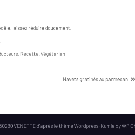
 poêle, laissez réduire doucement.
.
ducteurs
,
Recette
,
Végétarien
Navets gratinés au parmesan
e 60280 VENETTE d'après le thème Wordpress-
Kumle
by
WP C