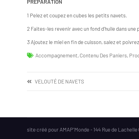
PRÉPARATION
1 Pelez et coupez en cubes les petits navets.
2 Faites-les revenir avec un fond d’huile dans une
3 Ajoutez le miel en fin de cuisson, salez et poivrez
Accompagnement
,
Contenu Des Paniers
,
Pro
Navigation
VELOUTÉ DE NAVETS
de
l’article
site créé pour AMAP'Monde - 144 Rue de Lachell