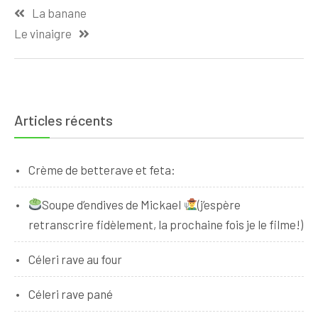
La banane
de
Le vinaigre
l’article
Articles récents
Crème de betterave et feta:
Soupe d’endives de Mickael
(j’espère
retranscrire fidèlement, la prochaine fois je le filme!)
Céleri rave au four
Céleri rave pané