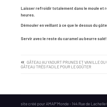
Laisser refroidir totalement dans le moule et 
heures.
Démouler en veillant à ce que le dessus du gât
Servir avec le reste du caramel au beurre salé!
Navigation
GÂTEAU AU YAOURT PRUNES ET VANILLE OU
GÂTEAU TRÈS FACILE POUR LE GOÛTER
de
l’article
site créé pour AMAP'Monde - 144 Rue de Lachell