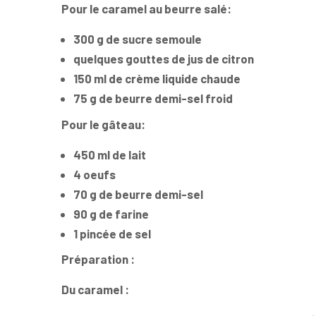
Pour le caramel au beurre salé:
300 g de sucre semoule
quelques gouttes de jus de citron
150 ml de crème liquide chaude
75 g de beurre demi-sel froid
Pour le gâteau:
450 ml de lait
4 oeufs
70 g de beurre demi-sel
90 g de farine
1 pincée de sel
Préparation :
Du caramel :