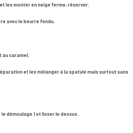
 et les monter en neige ferme. réserver.
tre avec le beurre fondu.
it au caramel.
réparation et les mélanger à la spatule mais surtout sans
 le démoulage ) et lisser le dessus .