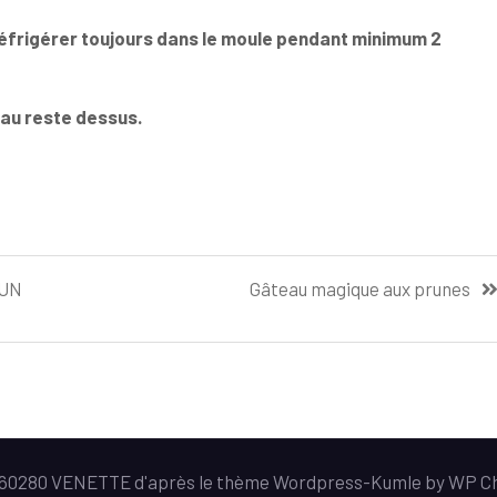
réfrigérer toujours dans le moule pendant minimum 2
eau reste dessus.
 UN
Gâteau magique aux prunes
e 60280 VENETTE d'après le thème Wordpress-
Kumle
by
WP C