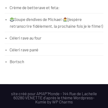
Crème de betterave et feta:
Soupe d’endives de Mickael
(j’espère
retranscrire fidèlement, la prochaine fois je le filme!)
Céleri rave au four
Céleri rave pané
Bortsch
site créé pour AMAP'Monde - 144 Rue de Lachelle
60280 VENETTE d'après le thème Wordpress-
Kumle
by
WP Charms