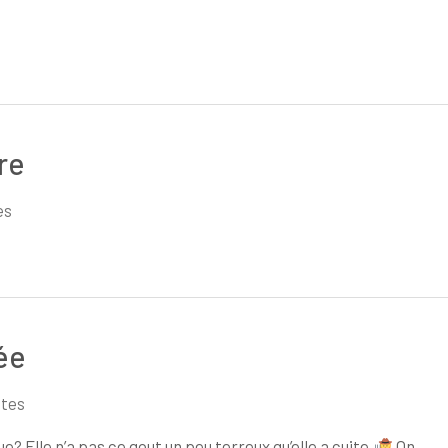
re
es
ée
tes
? Elle n’a pas ce gout un peu terreux qu’elle a cuite.
On