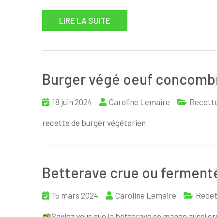
LIRE LA SUITE
Burger végé oeuf concomb
18 juin 2024
Caroline Lemaire
Recett
recette de burger végétarien
Betterave crue ou ferment
15 mars 2024
Caroline Lemaire
Recet
Saviez vous que la betterave se mange aussi crue