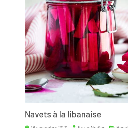
Navets à la libanaise
18 novembre 2021
KarimNedjar
Rece