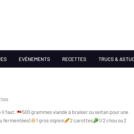
UES
EVÉNEMENTS
RECETTES
TRUCS & ASTU
ttes
il faut.
500 grammes viande à braiser ou seitan pour une
u fermentées)
1 gros oignon
2 carottes
1/2 chou ou 2