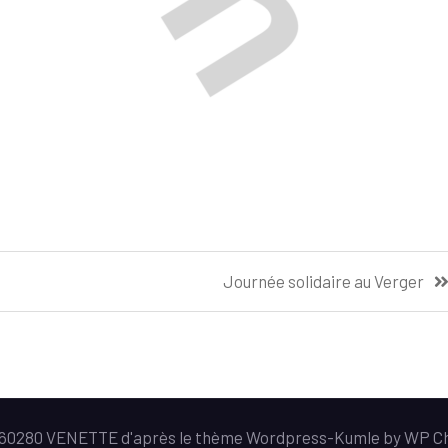
Journée solidaire au Verger
e 60280 VENETTE d'après le thème Wordpress-
Kumle
by
WP C