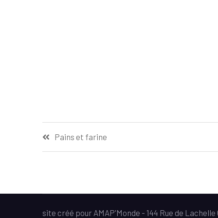
Navigation
Pains et farine
de
l’article
site créé pour AMAP'Monde - 144 Rue de Lachell