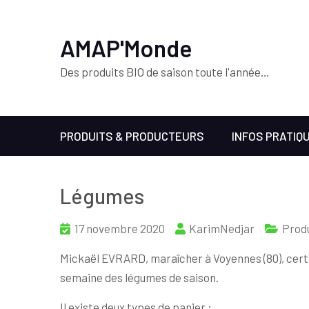
AMAP'Monde
Des produits BIO de saison toute l'année…
PRODUITS & PRODUCTEURS
INFOS PRATIQ
Légumes
17 novembre 2020
KarimNedjar
Prod
Mickaël EVRARD, maraîcher à Voyennes (80), certi
semaine des légumes de saison.
Il existe deux types de panier :