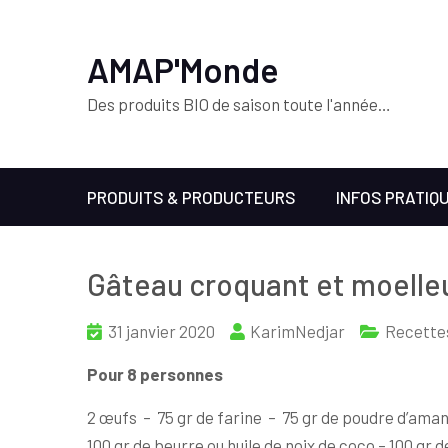
AMAP'Monde
Des produits BIO de saison toute l'année…
PRODUITS & PRODUCTEURS
INFOS PRATIQ
Gâteau croquant et moelle
31 janvier 2020
KarimNedjar
Recette
Pour 8 personnes
2 œufs – 75 gr de farine – 75 gr de poudre d’ama
100 gr de beurre ou huile de noix de coco – 100 gr