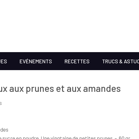
UES
EVÉNEMENTS
RECETTES
TRUCS & ASTU
ux aux prunes et aux amandes
s
ndes
 de sucre en poudre Une vingtaine de petites prunes – 60 gr