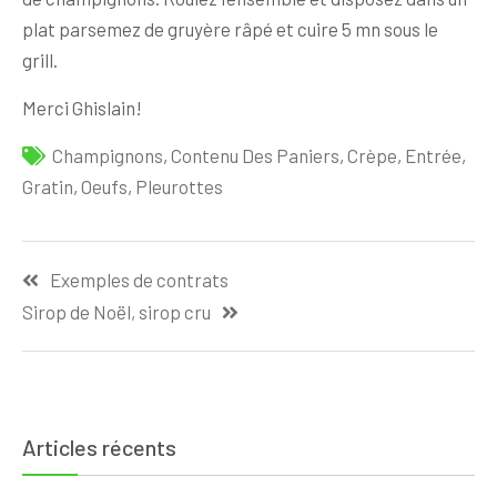
plat parsemez de gruyère râpé et cuire 5 mn sous le
grill.
Merci Ghislain!
Champignons
,
Contenu Des Paniers
,
Crèpe
,
Entrée
,
Gratin
,
Oeufs
,
Pleurottes
Navigation
Exemples de contrats
de
Sirop de Noël, sirop cru
l’article
Articles récents