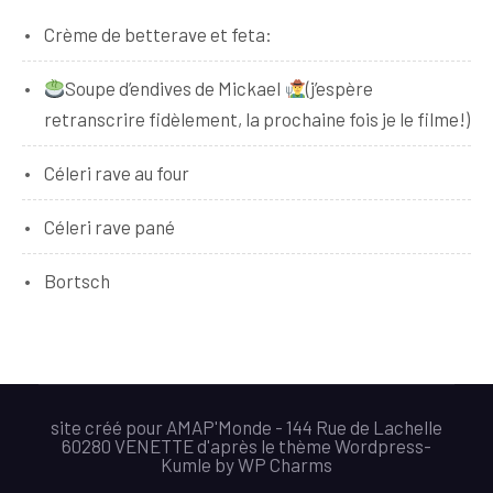
Crème de betterave et feta:
Soupe d’endives de Mickael
(j’espère
retranscrire fidèlement, la prochaine fois je le filme!)
Céleri rave au four
Céleri rave pané
Bortsch
site créé pour AMAP'Monde - 144 Rue de Lachelle
60280 VENETTE d'après le thème Wordpress-
Kumle
by
WP Charms