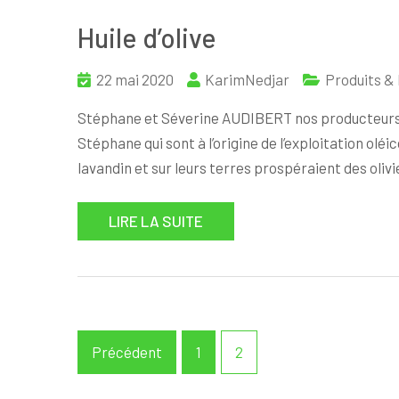
Huile d’olive
22 mai 2020
KarimNedjar
Produits &
Stéphane et Séverine AUDIBERT nos producteurs d’
Stéphane qui sont à l’origine de l’exploitation oléi
lavandin et sur leurs terres prospéraient des oliv
LIRE LA SUITE
Navigation
Précédent
1
2
des