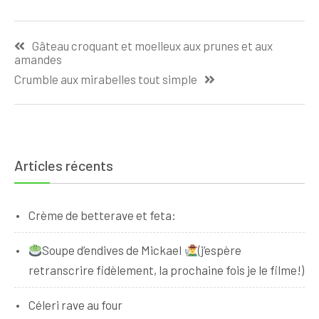
Navigation
Gâteau croquant et moelleux aux prunes et aux
de
amandes
l’article
Crumble aux mirabelles tout simple
Articles récents
Crème de betterave et feta:
Soupe d’endives de Mickael
(j’espère
retranscrire fidèlement, la prochaine fois je le filme!)
Céleri rave au four