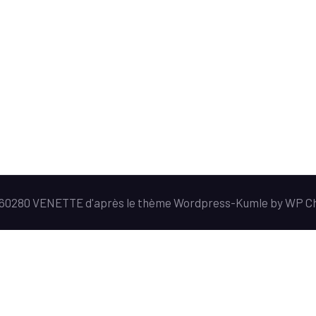
e 60280 VENETTE d'après le thème Wordpress-
Kumle
by
WP C