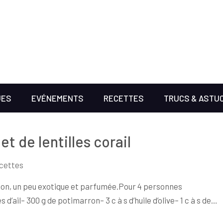
UES
EVÉNEMENTS
RECETTES
TRUCS & ASTU
 de lentilles corail
cettes
son, un peu exotique et parfumée.Pour 4 personnes
’ail– 300 g de potimarron– 3 c à s d’huile d’olive– 1 c à s de…