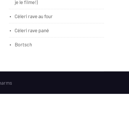
je le filme!)
Céleri rave au four
Céleri rave pané
Bortsch
harms