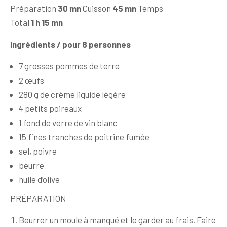
Préparation
30 mn
Cuisson
45 mn
Temps
Total
1 h 15 mn
Ingrédients
/ pour 8 personnes
7 grosses pommes de terre
2 œufs
280 g de crème liquide légère
4 petits poireaux
1 fond de verre de vin blanc
15 fines tranches de poitrine fumée
sel, poivre
beurre
huile d’olive
PRÉPARATION
Beurrer un moule à manqué et le garder au frais. Faire