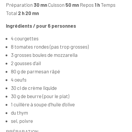
Préparation
30 mn
Cuisson
50 mn
Repos
1 h
Temps
Total
2 h 20 mn
Ingrédients
/ pour 6 personnes
4 courgettes
8 tomates rondes (pas trop grosses)
3 grosses boules de mozzarella
2 gousses d’ail
80 g de parmesan râpé
4 oeufs
30 cl de crème liquide
30 g de beurre (pour le plat)
1 cuillère à soupe d’huile d’olive
du thym
sel, poivre
PRÉPARATION