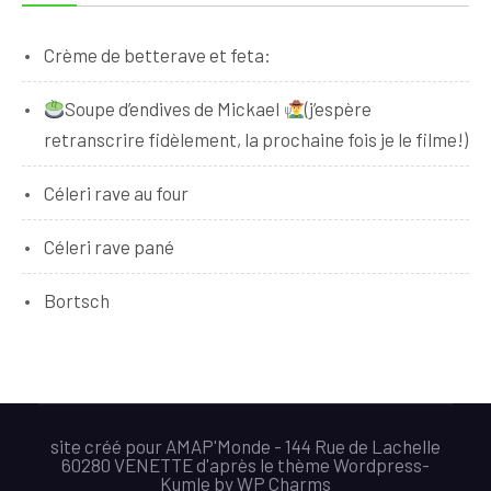
Crème de betterave et feta:
Soupe d’endives de Mickael
(j’espère
retranscrire fidèlement, la prochaine fois je le filme!)
Céleri rave au four
Céleri rave pané
Bortsch
site créé pour AMAP'Monde - 144 Rue de Lachelle
60280 VENETTE d'après le thème Wordpress-
Kumle
by
WP Charms