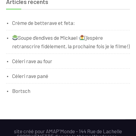
Articles récents
Crème de betterave et feta:
Soupe d’endives de Mickael
(j’espère
retranscrire fidèlement, la prochaine fois je le filme!)
Céleri rave au four
Céleri rave pané
Bortsch
site créé pour AMAP'Monde - 144 Rue de Lachelle