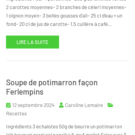
2 carottes moyennes– 2 branches de céleri moyennes–
1 oignon moyen– 3 belles gousses d’ail– 25 cl d’eau + un
fond– 20 cl de jus de carotte– 1,5 cuillère à café…
LIRE LA SUITE
Soupe de potimarron façon
Ferlempins
12 septembre 2024
Caroline Lemaire
Recettes
Ingrédients 3 échalotes 50g de beurre un potimarron
lait bouquet garni sel paprika & œuf mollet Faire suer 3