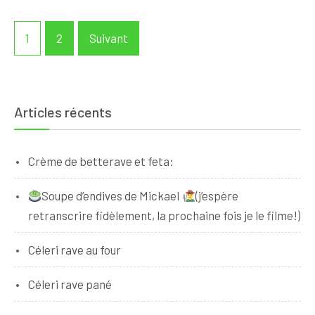
Navigation
1
2
Suivant
des
articles
Articles récents
Crème de betterave et feta:
Soupe d’endives de Mickael
(j’espère
retranscrire fidèlement, la prochaine fois je le filme!)
Céleri rave au four
Céleri rave pané