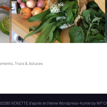
ements
,
Trucs & Astuces
e 60280 VENETTE d'après le thème Wordpress-
Kumle
by
WP C