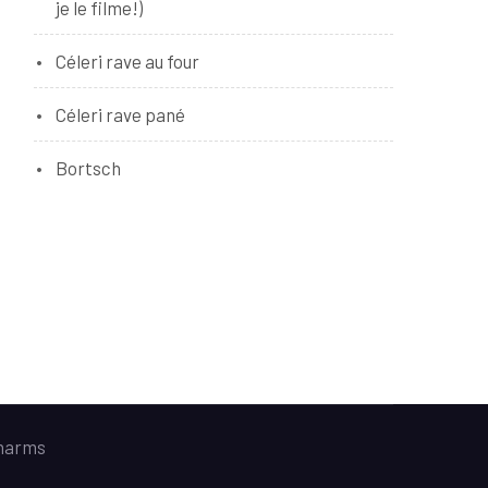
je le filme!)
Céleri rave au four
Céleri rave pané
Bortsch
harms