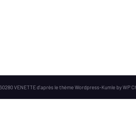
e 60280 VENETTE d'après le thème Wordpress-
Kumle
by
WP C