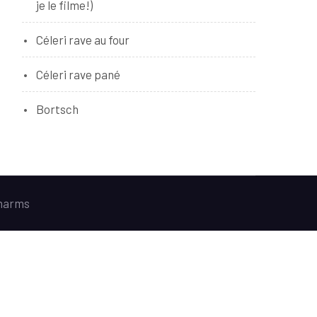
je le filme!)
Céleri rave au four
Céleri rave pané
Bortsch
harms