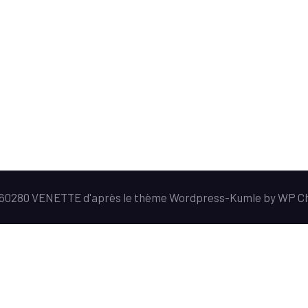
e 60280 VENETTE d'après le thème Wordpress-
Kumle
by
WP C