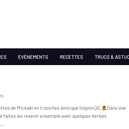
UES
EVÉNEMENTS
RECETTES
TRUCS & ASTU
es
ttes de Mickaël en tranches ainsi que l’oignon
Dans une
al faites les revenir ensemble avec quelques herbes
.…