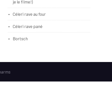
je le filme!)
Céleri rave au four
Céleri rave pané
Bortsch
harms