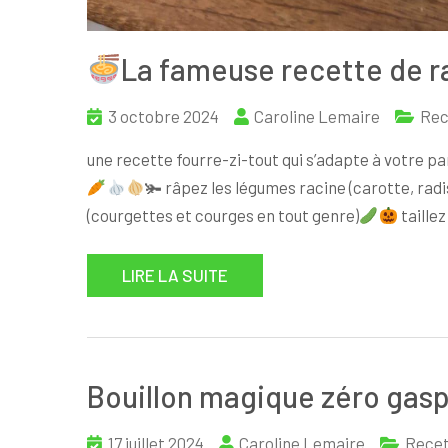
La fameuse recette de r
3 octobre 2024
Caroline Lemaire
Rec
une recette fourre-zi-tout qui s’adapte à votre p
🫚 râpez les légumes racine (carotte, radi
(courgettes et courges en tout genre)
taillez
LIRE LA SUITE
Bouillon magique zéro gasp
17 juillet 2024
Caroline Lemaire
Rece