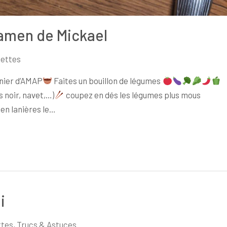
amen de Mickael
ettes
anier d’AMAP
Faites un bouillon de légumes
s noir, navet,…)
coupez en dés les légumes plus mous
 en lanières le…
i
ttes
,
Trucs & Astuces