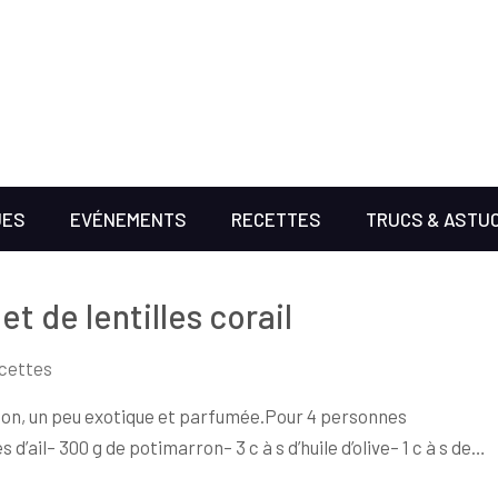
UES
EVÉNEMENTS
RECETTES
TRUCS & ASTU
 de lentilles corail
cettes
son, un peu exotique et parfumée.Pour 4 personnes
’ail– 300 g de potimarron– 3 c à s d’huile d’olive– 1 c à s de…