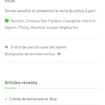
soupe.
Servez aussitôt et présentez le reste du pistou à part.
Borloto
,
Contenu Des Paniers
,
Courgette
,
Haricot
,
Oignon
,
Pistou
,
Recette
,
Soupe
,
Végétarien
Navigation
Gratin de blettes sans béchamel
de
Bolognaise de lentilles vertes
l’article
Articles récents
Crème de betterave et feta: